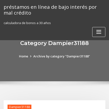
Skip
préstamos en línea de bajo interés por
to
mal crédito
content
calculadora de bonos a 30 años
Category Dampier31188
Home
Archive by category "Dampier31188"
Dampier31188