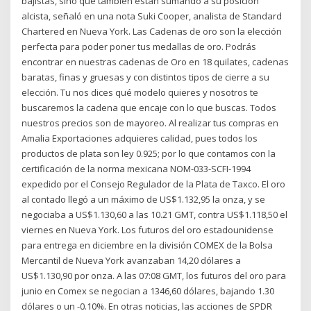
bajistas, sino que también están sumando a su posición
alcista, señaló en una nota Suki Cooper, analista de Standard
Chartered en Nueva York. Las Cadenas de oro son la elección
perfecta para poder poner tus medallas de oro. Podrás
encontrar en nuestras cadenas de Oro en 18 quilates, cadenas
baratas, finas y gruesas y con distintos tipos de cierre a su
elección. Tu nos dices qué modelo quieres y nosotros te
buscaremos la cadena que encaje con lo que buscas. Todos
nuestros precios son de mayoreo. Al realizar tus compras en
Amalia Exportaciones adquieres calidad, pues todos los
productos de plata son ley 0.925; por lo que contamos con la
certificación de la norma mexicana NOM-033-SCFI-1994
expedido por el Consejo Regulador de la Plata de Taxco. El oro
al contado llegó a un máximo de US$1.132,95 la onza, y se
negociaba a US$1.130,60 a las 10.21 GMT, contra US$1.118,50 el
viernes en Nueva York. Los futuros del oro estadounidense
para entrega en diciembre en la división COMEX de la Bolsa
Mercantil de Nueva York avanzaban 14,20 dólares a
US$1.130,90 por onza. A las 07:08 GMT, los futuros del oro para
junio en Comex se negocian a 1346,60 dólares, bajando 1.30
dólares o un -0.10%. En otras noticias, las acciones de SPDR