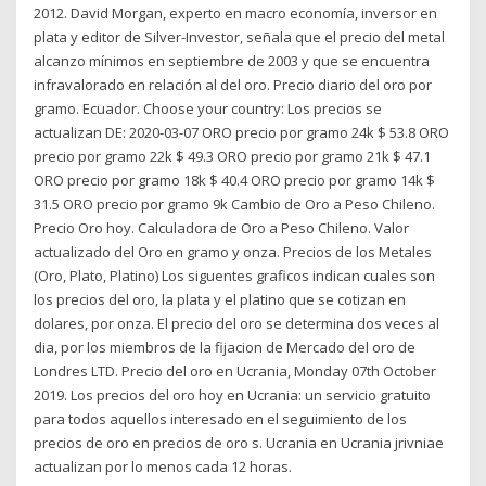
2012. David Morgan, experto en macro economía, inversor en
plata y editor de Silver-Investor, señala que el precio del metal
alcanzo mínimos en septiembre de 2003 y que se encuentra
infravalorado en relación al del oro. Precio diario del oro por
gramo. Ecuador. Choose your country: Los precios se
actualizan DE: 2020-03-07 ORO precio por gramo 24k $ 53.8 ORO
precio por gramo 22k $ 49.3 ORO precio por gramo 21k $ 47.1
ORO precio por gramo 18k $ 40.4 ORO precio por gramo 14k $
31.5 ORO precio por gramo 9k Cambio de Oro a Peso Chileno.
Precio Oro hoy. Calculadora de Oro a Peso Chileno. Valor
actualizado del Oro en gramo y onza. Precios de los Metales
(Oro, Plato, Platino) Los siguentes graficos indican cuales son
los precios del oro, la plata y el platino que se cotizan en
dolares, por onza. El precio del oro se determina dos veces al
dia, por los miembros de la fijacion de Mercado del oro de
Londres LTD. Precio del oro en Ucrania, Monday 07th October
2019. Los precios del oro hoy en Ucrania: un servicio gratuito
para todos aquellos interesado en el seguimiento de los
precios de oro en precios de oro s. Ucrania en Ucrania jrivniae
actualizan por lo menos cada 12 horas.