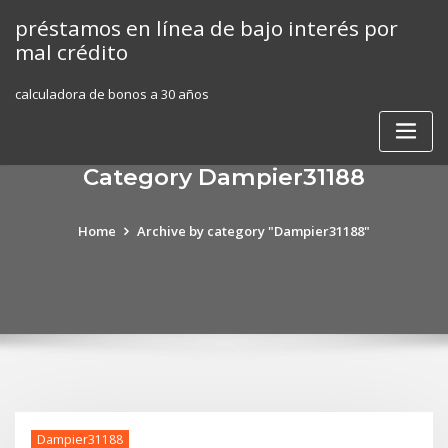
Skip
préstamos en línea de bajo interés por
to
mal crédito
content
calculadora de bonos a 30 años
Category Dampier31188
Home
Archive by category "Dampier31188"
Dampier31188