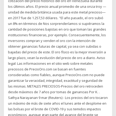
cotización del precio histórico del oro en Venezuela durante
los últimos años. El precio anual promedio de una onza troy —
unidad de medida británica usada para este metal precioso—
en 2017 fue de 1.257,53 dólares. "El año pasado, el oro subió
un 8% en términos de Nos sorprenderíamos si supiéramos la
cantidad de posiciones bajistas en oro que toman las grandes
instituciones financieras, por ejemplo. Consecuentemente, los
inversores compran y venden el oro con la intención de
obtener ganancias futuras de capital, ya sea con subidas o
bajadas del precio de este. El oro físico es la mejor inversión a
largo plazo, vean la evolución del precio de oro a diario. Aviso
legal: Las informaciones en el sitio web sobre metales
preciosos de PrecioOro.com se basan en fuentes
consideradas como fiables, aunque PrecioOro.com no puede
garantizar la veracidad, integridad, exactitud y seguridad de
las mismas. METALES PRECIOSOS-Precios del oro retroceden
desde máximos de 7 años por tomas de ganancias Por K. .
Sathya Narayanan 9 mar (Reuters) - Los precios del oro tocaron
un máximo de más de siete años el lunes ante el desplome en
las bolsas por el brote de COVID-19 y sus temidos impactos
económicos, aunque gran parte del avance del lingote se