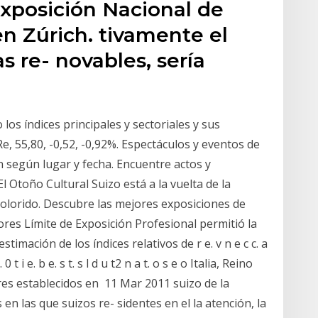
 Exposición Nacional de
en Zúrich. tivamente el
s re- novables, sería
los índices principales y sectoriales y sus
, 55,80, -0,52, -0,92%. Espectáculos y eventos de
n según lugar y fecha. Encuentre actos y
 Otoño Cultural Suizo está a la vuelta de la
olorido. Descubre las mejores exposiciones de
res Límite de Exposición Profesional permitió la
timación de los índices relativos de r e. v n e c c. a
s u. 0 t i e. b e. s t. s l d u t2 n a t. o s e o Italia, Reino
res establecidos en 11 Mar 2011 suizo de la
en las que suizos re- sidentes en el la atención, la