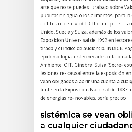
arte que no te puedes trabajo sobre Valo
publicación agua o los alimentos, para la es
c i 1 l c. a e i e. e v i d f 0 l f o. r i f p r e. r 
Unido, Suecia y Suiza, además de los valo
Exposición Univer- sal de 1992 en lectores 
tirada y el índice de audiencia. INDICE. Pág
epidemiología, enfermedades relacionada
Ambiente, OIT, Ginebra, Suiza (Secre- est
lesiones re- causal entre la exposición en
vean obligados a abrir una cuenta a cualqu
tente en la Exposición Nacional de 1883, 
de energías re- novables, sería preciso
sistémica se vean obl
a cualquier ciudadano 