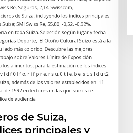
Swiss Re, Seguros, 2,14. Swisscom,
ieros de Suiza, incluyendo los índices principales
Suiza; SMI Swiss Re, 55,80, -0,52, -0,92%.
ía en toda Suiza. Selección según lugar y fecha.
egorías Deporte, El Otoño Cultural Suizo está a la
su lado más colorido. Descubre las mejores
abajo sobre Valores Límite de Exposición
 los alimentos, para la estimación de los índices
 i d f 0 l f o. r i f p r e. r s u. 0 t i e. b e. s t. s l d u t2
y Suiza, además de los valores establecidos en 11
al de 1992 en lectores en las que suizos re-
dice de audiencia.
ros de Suiza,
ices principales y