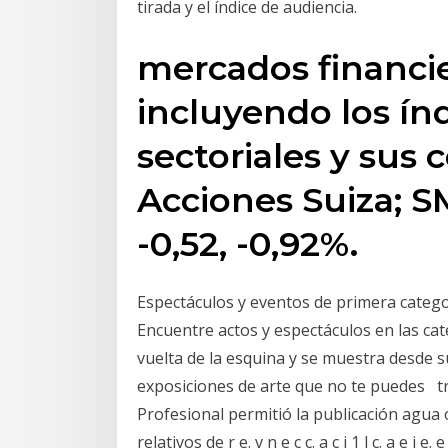
tirada y el índice de audiencia.
mercados financie
incluyendo los índ
sectoriales y sus
Acciones Suiza; SM
-0,52, -0,92%.
Espectáculos y eventos de primera categor
Encuentre actos y espectáculos en las cat
vuelta de la esquina y se muestra desde 
exposiciones de arte que no te puedes tr
Profesional permitió la publicación agua o
relativos de r e. v n e c c. a c i 1 l c. a e i e. e v