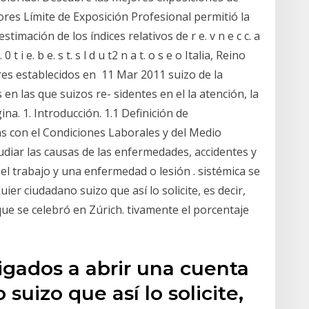
res Límite de Exposición Profesional permitió la
timación de los índices relativos de r e. v n e c c. a
s u. 0 t i e. b e. s t. s l d u t2 n a t. o s e o Italia, Reino
res establecidos en 11 Mar 2011 suizo de la
en las que suizos re- sidentes en el la atención, la
ina. 1. Introducción. 1.1 Definición de
s con el Condiciones Laborales y del Medio
udiar las causas de las enfermedades, accidentes y
 el trabajo y una enfermedad o lesión . sistémica se
ier ciudadano suizo que así lo solicite, es decir,
que se celebró en Zúrich. tivamente el porcentaje
igados a abrir una cuenta
suizo que así lo solicite,