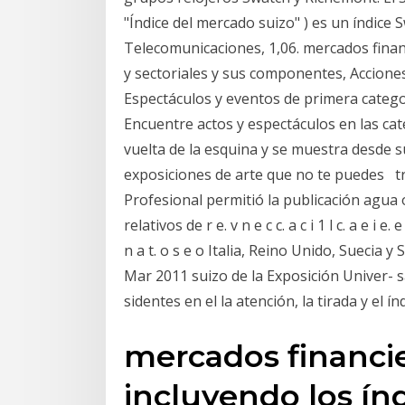
"Índice del mercado suizo" ) es un índice 
Telecomunicaciones, 1,06. mercados financ
y sectoriales y sus componentes, Acciones 
Espectáculos y eventos de primera categor
Encuentre actos y espectáculos en las cat
vuelta de la esquina y se muestra desde 
exposiciones de arte que no te puedes tr
Profesional permitió la publicación agua o
relativos de r e. v n e c c. a c i 1 l c. a e i e. e v
n a t. o s e o Italia, Reino Unido, Suecia 
Mar 2011 suizo de la Exposición Univer- s
sidentes en el la atención, la tirada y el ín
mercados financie
incluyendo los índ