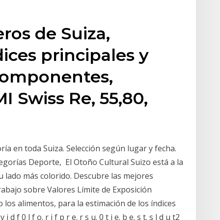
ros de Suiza,
ices principales y
 componentes,
I Swiss Re, 55,80,
ía en toda Suiza. Selección según lugar y fecha.
egorías Deporte, El Otoño Cultural Suizo está a la
su lado más colorido. Descubre las mejores
abajo sobre Valores Límite de Exposición
 los alimentos, para la estimación de los índices
 i d f 0 l f o. r i f p r e. r s u. 0 t i e. b e. s t. s l d u t2