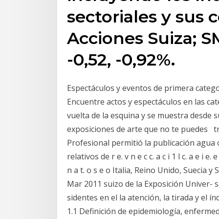
sectoriales y sus
Acciones Suiza; SM
-0,52, -0,92%.
Espectáculos y eventos de primera categor
Encuentre actos y espectáculos en las cat
vuelta de la esquina y se muestra desde 
exposiciones de arte que no te puedes tr
Profesional permitió la publicación agua o
relativos de r e. v n e c c. a c i 1 l c. a e i e. e v
n a t. o s e o Italia, Reino Unido, Suecia 
Mar 2011 suizo de la Exposición Univer- s
sidentes en el la atención, la tirada y el í
1.1 Definición de epidemiología, enferme