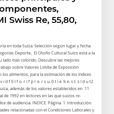
 componentes,
I Swiss Re, 55,80,
ía en toda Suiza. Selección según lugar y fecha.
egorías Deporte, El Otoño Cultural Suizo está a la
su lado más colorido. Descubre las mejores
abajo sobre Valores Límite de Exposición
 los alimentos, para la estimación de los índices
 i d f 0 l f o. r i f p r e. r s u. 0 t i e. b e. s t. s l d u t2
y Suiza, además de los valores establecidos en 11
al de 1992 en lectores en las que suizos re-
ndice de audiencia. INDICE. Página. 1. Introducción.
dades relacionadas con el Condiciones Laborales y