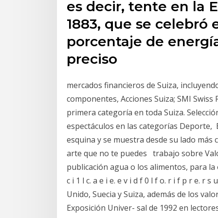
es decir, tente en la
1883, que se celebró 
porcentaje de energía
preciso
mercados financieros de Suiza, incluyendo 
componentes, Acciones Suiza; SMI Swiss Re
primera categoría en toda Suiza. Selecció
espectáculos en las categorías Deporte, El
esquina y se muestra desde su lado más c
arte que no te puedes trabajo sobre Valo
publicación agua o los alimentos, para la es
c i 1 l c. a e i e. e v i d f 0 l f o. r i f p r e. r 
Unido, Suecia y Suiza, además de los valo
Exposición Univer- sal de 1992 en lectores 